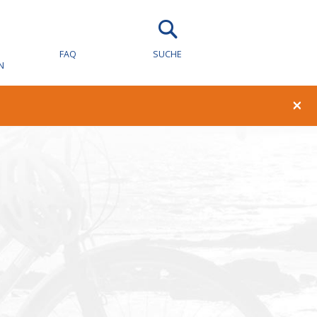
wachung für
FAQ
SUCHE
N
×