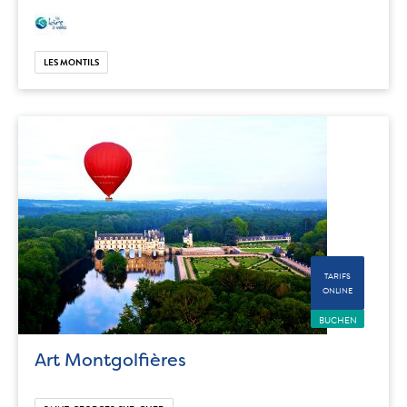
LES MONTILS
TARIFS
ONLINE
BUCHEN
Art Montgolfières