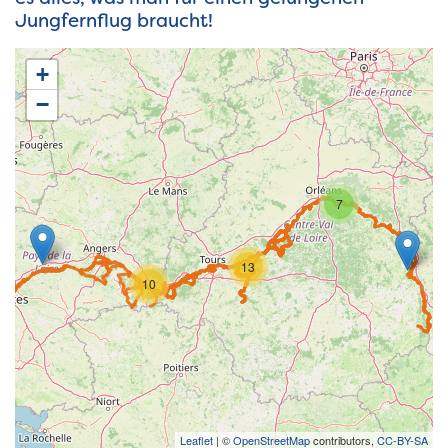
Jungfernflug braucht!
+
−
7
13
10
Leaflet
| ©
OpenStreetMap
contributors,
CC-BY-SA