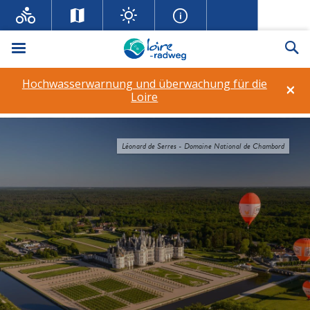
Menü
Su
Hochwasserwarnung und überwachung für die
×
Loire
Léonard de Serres - Domaine National de Chambord