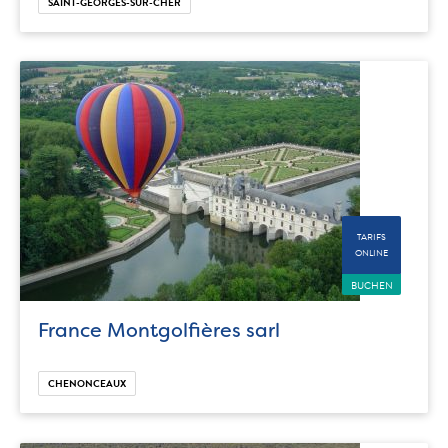
SAINT-GEORGES-SUR-CHER
TARIFS
ONLINE
BUCHEN
France Montgolfières sarl
CHENONCEAUX