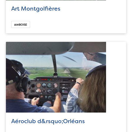
Art Montgolfières
AMBOISE
Aéroclub d&rsquo;Orléans