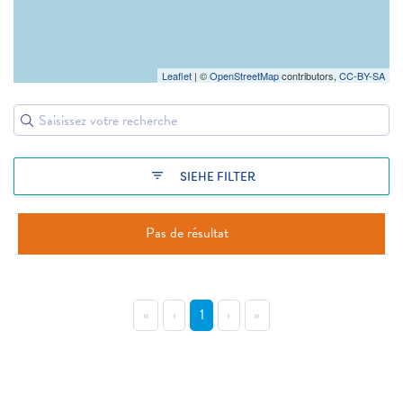
Leaflet
| ©
OpenStreetMap
contributors,
CC-BY-SA
filter_list
SIEHE FILTER
Pas de résultat
«
‹
1
›
»