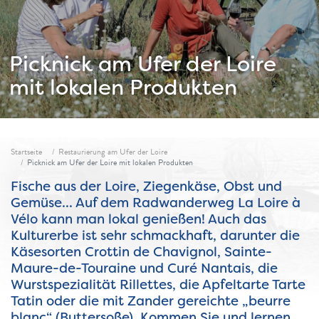
Picknick am Ufer der Loire
mit lokalen Produkten
Fil d'ariane
Startseite
Restaurierung am Ufer der Loire
Picknick am Ufer der Loire mit lokalen Produkten
Fische aus der Loire, Ziegenkäse, Obst und
Gemüse... Auf dem Radwanderweg La Loire à
Vélo kann man lokal genießen! Auch das
Kulturerbe ist sehr schmackhaft, darunter die
Käsesorten Crottin de Chavignol, Sainte-
Maure-de-Touraine und Curé Nantais, die
Wurstspezialität Rillettes, die Apfeltarte Tarte
Tatin oder die mit Zander gereichte „beurre
blanc“ (Buttersoße). Kommen Sie und lernen