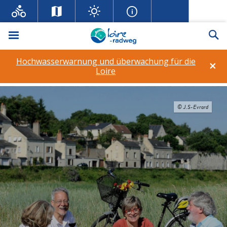
Menü
Su
Hochwasserwarnung und überwachung für die
×
Loire
© J.S-Evrard