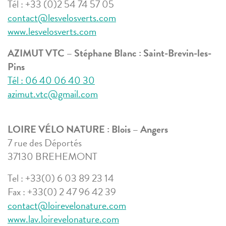
Tél : +33 (0)2 54 74 57 05
contact@lesvelosverts.com
www.lesvelosverts.com
AZIMUT VTC – Stéphane Blanc : Saint-Brevin-les-
Pins
Tél : 06 40 06 40 30
azimut.vtc@gmail.com
LOIRE VÉLO NATURE :
Blois – Angers
7 rue des Déportés
37130 BREHEMONT
Tel : +33(0) 6 03 89 23 14
Fax : +33(0) 2 47 96 42 39
contact@loirevelonature.com
www.lav.loirevelonature.com