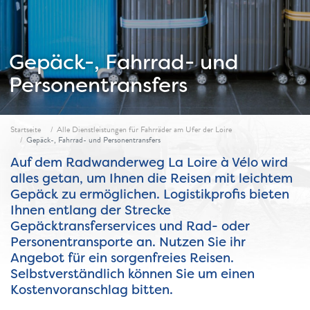
Gepäck-, Fahrrad- und
Personentransfers
Fil d'ariane
Startseite
Alle Dienstleistungen für Fahrräder am Ufer der Loire
Gepäck-, Fahrrad- und Personentransfers
Auf dem Radwanderweg La Loire à Vélo wird
alles getan, um Ihnen die Reisen mit leichtem
Gepäck zu ermöglichen. Logistikprofis bieten
Ihnen entlang der Strecke
Gepäcktransferservices und Rad- oder
Personentransporte an. Nutzen Sie ihr
Angebot für ein sorgenfreies Reisen.
Selbstverständlich können Sie um einen
Kostenvoranschlag bitten.