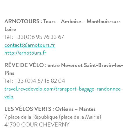
ARNOTOURS
: Tours – Amboise – Montlouis-sur-
Loire
Tél : +33(0)6 95 76 33 67
contact@arnotours.fr
http://arnotours.fr
RÊVE DE VÉLO
:
entre
Nevers et Saint-Brevin-les-
Pins
Tel : +33 (0)4 67 15 82 04
travel.revedevelo.com/transport-bagage-randonnee-
velo
LES VÉLOS VERTS :
Orléans – Nantes
7 place de la République (place de la Mairie)
41700 COUR CHEVERNY