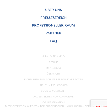
ÜBER UNS
PRESSEBEREICH
PROFESSIONELLER RAUM
PARTNER
FAQ
© LA LOIRE À VÉLO
APSULIS
IMPRESSUM
ÜBERSICHT
RICHTLINIEN ZUM SCHUTZ PERSÖNLICHER DATEN
RICHTLINIE ZU COOKIES
COOKIES VERWALTEN
ACCESSIBILITÉ : NON CONFORME
CGU RÉSERVATION
DIESE OPERATION WIRD VON DER EUROPÄISCHEN UNION KOFINANZIERT. EUROPA