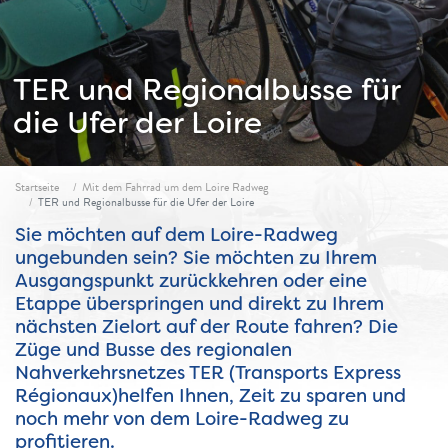
TER und Regionalbusse für
die Ufer der Loire
Fil d'ariane
Startseite
Mit dem Fahrrad um dem Loire Radweg
TER und Regionalbusse für die Ufer der Loire
Sie möchten auf dem Loire-Radweg
ungebunden sein? Sie möchten zu Ihrem
Ausgangspunkt zurückkehren oder eine
Etappe überspringen und direkt zu Ihrem
nächsten Zielort auf der Route fahren? Die
Züge und Busse des regionalen
Nahverkehrsnetzes TER (Transports Express
Régionaux)helfen Ihnen, Zeit zu sparen und
noch mehr von dem Loire-Radweg zu
profitieren.