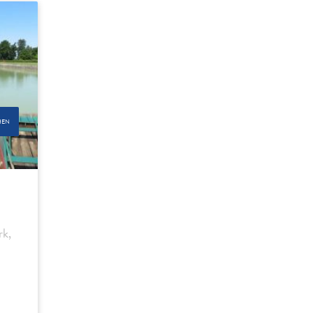
HEN
rk,