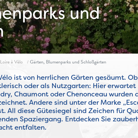
menparks und
n
Loire à Vélo
Gärten, Blumenparks und Schloßgärten
lo ist von herrlichen Gärten gesäumt. Ob 
tlerisch oder als Nutzgarten: Hier erwartet
landry, Chaumont oder Chenonceau wurden 
ichnet. Andere sind unter der Marke „Esc
. All diese Gütesiegel sind Zeichen für Qu
enden Spaziergang. Entdecken Sie zauberh
cht entfalten.