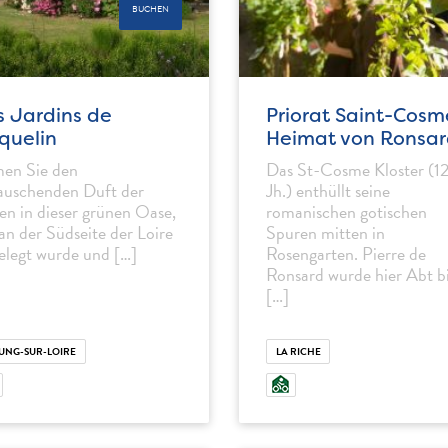
BUCHEN
s Jardins de
Priorat Saint-Cosm
quelin
Heimat von Ronsar
en Sie den
Das St-Cosme Kloster (12
auschenden Duft der
Jh.) enthüllt seine
en in dieser grünen Oase,
romanischen gotischen
 an der Südseite der Loire
Spuren mitten in
elegt wurde und […]
Rosengarten. Pierre de
Ronsard wurde hier Abt b
[…]
UNG-SUR-LOIRE
LA RICHE