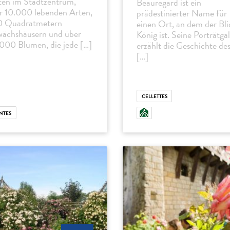
ten im Stadtzentrum,
Beauregard ist ein
r 10.000 lebenden Arten,
prädestinierter Name für
 Quadratmetern
einen Ort, an dem der Bli
ächshäusern und über
König ist. Seine Porträtgal
000 Blumen, die jede […]
erzählt die Geschichte de
[…]
CELLETTES
NTES