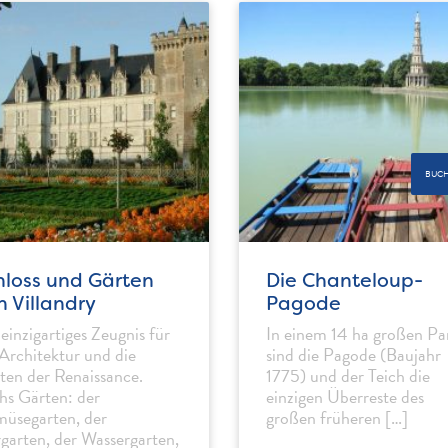
BUC
hloss und Gärten
Die Chanteloup-
n Villandry
Pagode
 einzigartiges Zeugnis für
In einem 14 ha großen Pa
 Architektur und die
sind die Pagode (Baujahr
ten der Renaissance.
1775) und der Teich die
hs Gärten: der
einzigen Überreste des
üsegarten, der
großen früheren […]
rgarten, der Wassergarten,