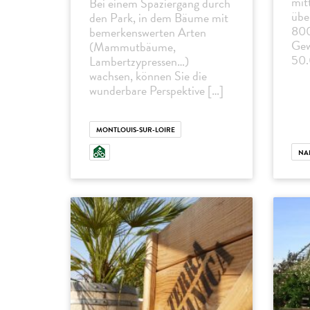
mit
Bei einem Spaziergang durch
übe
den Park, in dem Bäume mit
800
bemerkenswerten Arten
Gew
(Mammutbäume,
50.
Lambertzypressen…)
wachsen, können Sie die
wunderbare Perspektive […]
MONTLOUIS-SUR-LOIRE
NA