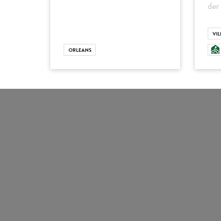
der
VI
ORLEANS