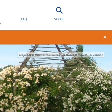
FAQ
SUCHE
N
×
Les jardins de Roquelin et les roses © Les Jardins de Roquelin - S.Chassine
Tableau dans le parc du château de Beauregard © beauregard-loire.com