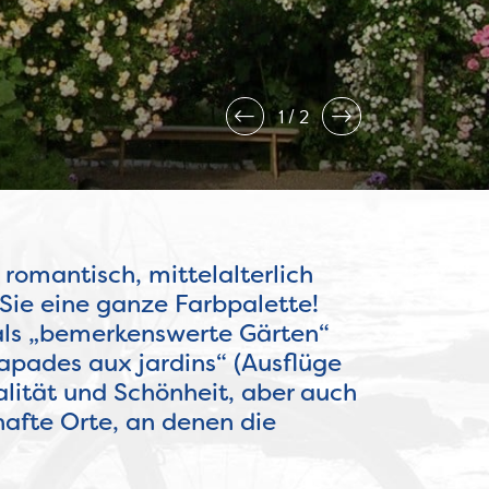
2
2
romantisch, mittelalterlich
 Sie eine ganze Farbpalette!
als „bemerkenswerte Gärten“
apades aux jardins“ (Ausflüge
alität und Schönheit, aber auch
afte Orte, an denen die