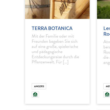
TERRA BOTANICA
Le
Ro
Mit der Familie oder mit
Freunden begeben Sie sich
Atm
auf eine große, spielerische
ber
und pädagogische
Ros
Entdeckungsreise durch die
die
Pflanzenwelt. Für […]
ang
ANGERS
ME