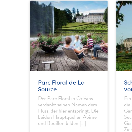
Parc Floral de La
Sc
Source
vo
Der Parc Floral in Orléans
Ein
verdankt seinen Namen dem
die
Fluss, der hier entspringt. Die
Gär
beiden Hauptquellen Abîme
Sec
und Bouillon bilden […]
Gem
Zie