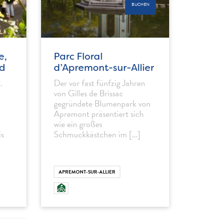
BUCHEN
e,
Parc Floral
d
d’Apremont-sur-Allier
.
Der vor fast fünfzig Jahren
von Gilles de Brissac
gegründete Blumenpark von
Apremont präsentiert sich
wie ein großes
is
Schmuckkästchen im […]
APREMONT-SUR-ALLIER