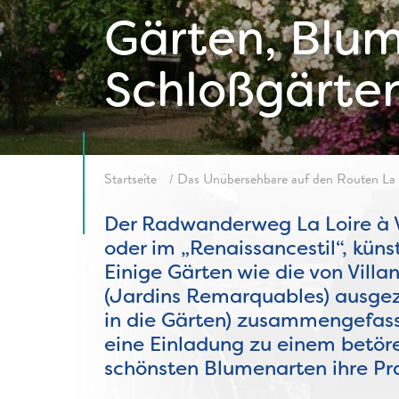
Gärten, Blu
Schloßgärte
Fil d'ariane
Startseite
Das Unübersehbare auf den Routen La 
Der Radwanderweg La Loire à Vé
oder im „Renaissancestil“, küns
Einige Gärten wie die von Vil
(Jardins Remarquables) ausgeze
in die Gärten) zusammengefasst
eine Einladung zu einem betör
schönsten Blumenarten ihre Pra