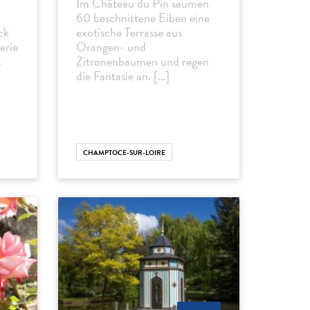
Im Château du Pin säumen
60 beschnittene Eiben eine
ck
exotische Terrasse aus
erie
Orangen- und
s
Zitronenbäumen und regen
die Fantasie an. […]
CHAMPTOCE-SUR-LOIRE