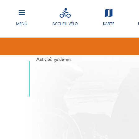
Hochwasserw
MENÜ
ACCUEIL VÉLO
KARTE
die Loire
Activité:
guide-en