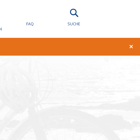
wachung für
FAQ
SUCHE
N
×