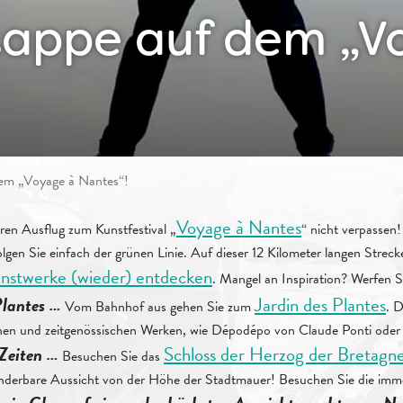
etappe auf dem „V
dem „Voyage à Nantes“!
Voyage à Nantes
ren Ausflug zum Kunstfestival „
“ nicht verpassen
olgen Sie einfach der grünen Linie. Auf dieser 12 Kilometer langen Str
stwerke (wieder) entdecken
. Mangel an Inspiration? Werfen 
Plantes …
Jardin des Plantes
Vom Bahnhof aus gehen Sie zum
. D
en und zeitgenössischen Werken, wie Dépodépo von Claude Ponti oder 
Zeiten …
Schloss der Herzog der Bretagn
Besuchen Sie das
nderbare Aussicht von der Höhe der Stadtmauer! Besuchen Sie die immer