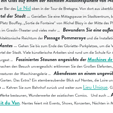
e ein Glas auf einem der höchsten Aussichtspunkte von N
Le Nid
der Bar des
oben in der Tour de Bretagne. Von dort aus überbli
rtel der Stadt …
Genießen Sie eine Mittagspause im Stadtzentrum, b
atz Bouffay, „Sortie de Fontaine“ von Michel Blazy in der Mitte des Pl
Bewundern Sie eine außer
n im Graslin-Theater und vieles mehr …
Passage Pommeraye
chitektonische Reichtum der
und die Installa
 Nantes …
Gehen Sie bis zum Ende des Gloriette-Parkplatzes, um die 
tel der Stadt. Viele künstlerische Arbeiten sind rund um die Schule für
Fasziniertes Staunen angesichts der
Machines de l
Bourgeat …
machen den Besuch unvergesslich: erklimmen Sie den Großen Elefanten, 
Abendessen an einem ungewö
Kreaturen der Maschinengalerie …
m Garten. Das Extra? Ein atemberaubender Blick auf Nantes, die Loire 
n …
Lieu Unique
Kehren Sie zum Bahnhof zurück und weiter zum
. G
“-Werke bestaunen, Wunderwerke der asiatischen Comics. Und auch …
it du Van
. Nantes feiert mit Events, Shows, Konzerten, Nächten in M