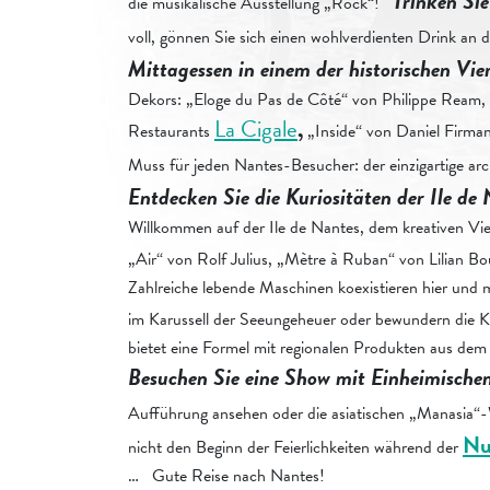
Trinken Si
die musikalische Ausstellung „Rock“!
voll, gönnen Sie sich einen wohlverdienten Drink an 
Mittagessen in einem der historischen Vie
Dekors: „Eloge du Pas de Côté“ von Philippe Ream, Pl
La Cigale
,
Restaurants
„Inside“ von Daniel Firma
Muss für jeden Nantes-Besucher: der einzigartige ar
Entdecken Sie die Kuriositäten der Ile de
Willkommen auf der Ile de Nantes, dem kreativen Vier
„Air“ von Rolf Julius, „Mètre à Ruban“ von Lilian 
Zahlreiche lebende Maschinen koexistieren hier und 
im Karussell der Seeungeheuer oder bewundern die 
bietet eine Formel mit regionalen Produkten aus de
Besuchen Sie eine Show mit Einheimische
Aufführung ansehen oder die asiatischen „Manasia
Nu
nicht den Beginn der Feierlichkeiten während der
… Gute Reise nach Nantes!