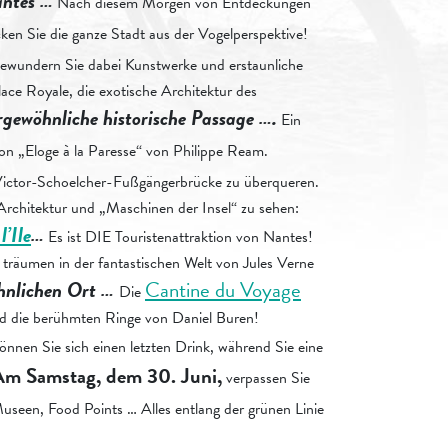
antes …
Nach diesem Morgen von Entdeckungen
cken Sie die ganze Stadt aus der Vogelperspektive!
ewundern Sie dabei Kunstwerke und erstaunliche
ace Royale, die exotische Architektur des
gewöhnliche historische Passage ….
Ein
tion „Eloge à la Paresse“ von Philippe Ream.
Victor-Schoelcher-Fußgängerbrücke zu überqueren.
 Architektur und „Maschinen der Insel“ zu sehen:
’Ile
…
Es ist DIE Touristenattraktion von Nantes!
träumen in der fantastischen Welt von Jules Verne
hnlichen Ort …
Cantine du Voyage
Die
und die berühmten Ringe von Daniel Buren!
önnen Sie sich einen letzten Drink, während Sie eine
Am Samstag, dem 30. Juni,
verpassen Sie
useen, Food Points … Alles entlang der grünen Linie