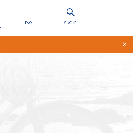
wachung für
FAQ
SUCHE
N
×