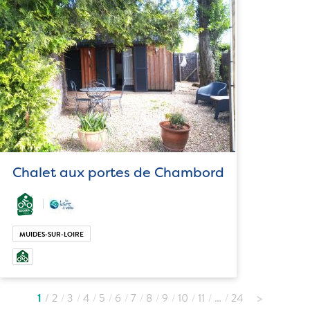
Chalet aux portes de Chambord
MUIDES-SUR-LOIRE
1
2
3
4
5
6
7
8
9
10
11
…
24