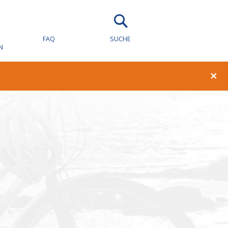
wachung für
FAQ
SUCHE
N
×