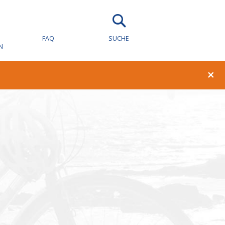
wachung für
FAQ
SUCHE
N
×