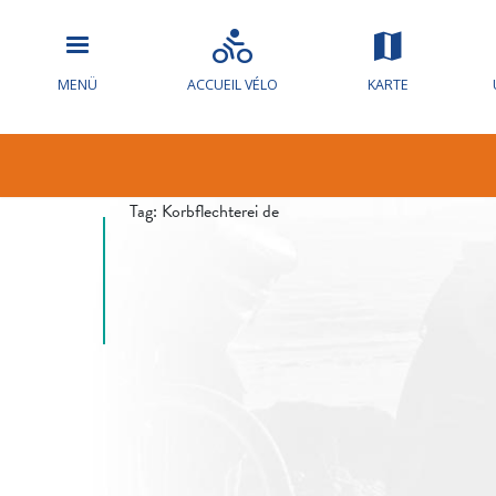
Hochwasserw
MENÜ
ACCUEIL VÉLO
KARTE
die Loire
Tag:
Korbflechterei de