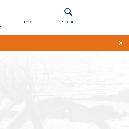
wachung für
FAQ
SUCHE
N
×