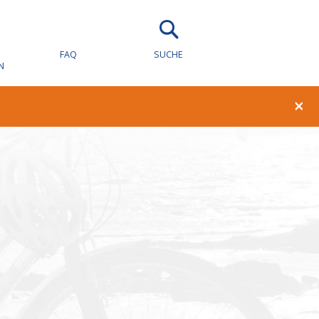
wachung für
FAQ
SUCHE
N
×