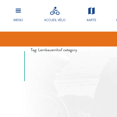
Hochwasserw
MENÜ
ACCUEIL VÉLO
KARTE
die Loire
Tag:
Lernbauernhof category