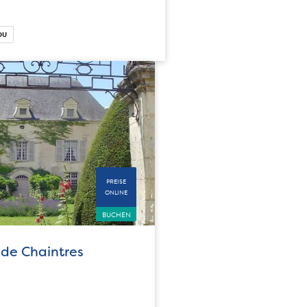
OU
PREISE
ONLINE
BUCHEN
de Chaintres