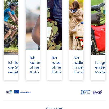
Ich
Ich
Ich
Ich fahre
komme
reise
radle
Ich ge
die Strecke
ohne
ohne
in der
ersten 
regelmäßig
Auto
Fahrrad
Familie
Radwa
ÜBER UNS