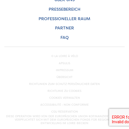
PRESSEBEREICH
PROFESSIONELLER RAUM
PARTNER
FAQ
© LA LOIRE À VÉLO
APSULIS
IMPRESSUM
ÜBERSICHT
RICHTLINIEN ZUM SCHUTZ PERSÖNLICHER DATEN
RICHTLINIE ZU COOKIES
COOKIES VERWALTEN
ACCESSIBILITÉ : NON CONFORME
CGU RÉSERVATION
DIESE OPERATION WIRD VON DER EUROPÄISCHEN UNION KOFINANZIERT. EUROPA
VERPFLICHTET SICH MIT DEM EUROPÄISCHEN FONDS FÜR REGIONALE
ENTWICKLUNG IM LOIRE-BECKEN