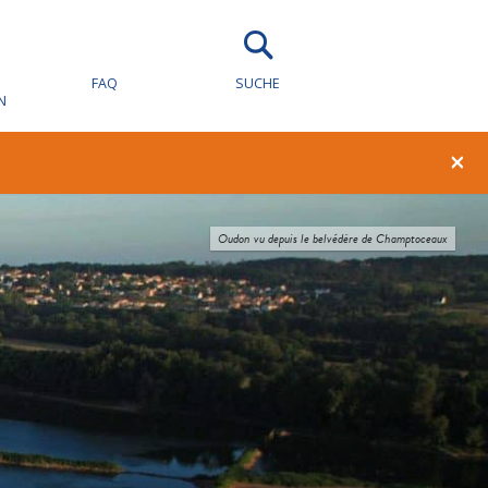
FAQ
SUCHE
N
×
ng Yong Ping, pointe du Nez de chien, Saint Brevin les Pins, dep44, Pays de La Loire, France
Oudon vu depuis le belvédère de Champtoceaux