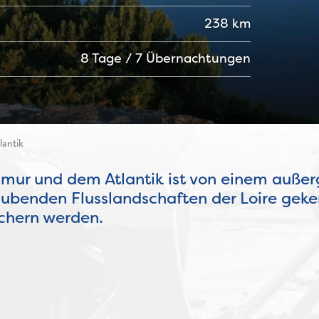
238 km
8 Tage / 7 Übernachtungen
antik
mur und dem Atlantik ist von einem außer
benden Flusslandschaften der Loire geke
ichern werden.