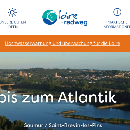
UNSERE GUTEN
PRAKTISCHE
IDEEN
INFORMATIONE
Hochwasserwarnung und überwachung für die Loire
La Loire à Vélo, Serpent d'Océan, oeuvre de l'artiste Hua
is zum Atlantik
Saumur / Saint-Brevin-les-Pins