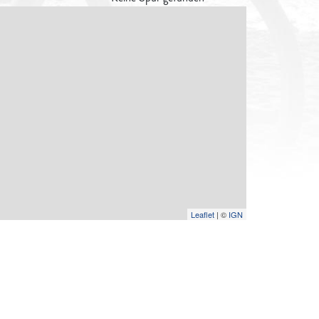
Leaflet
| ©
IGN