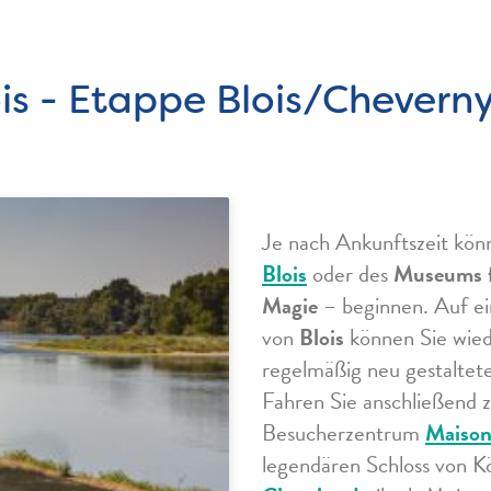
lois - Etappe Blois/Chevern
Je nach Ankunftszeit kön
Blois
oder des
Museums f
Magie
– beginnen. Auf e
von
Blois
können Sie wied
regelmäßig neu gestalte
Fahren Sie anschließend
Besucherzentrum
Maison 
legendären Schloss von Kö