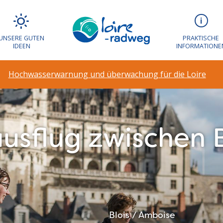
UNSERE GUTEN
PRAKTISCHE
IDEEN
INFORMATIONE
Hochwasserwarnung und überwachung für die Loire
sflug zwischen B
Blois / Amboise