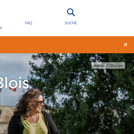
FAQ
SUCHE
N
×
Blois_E.Vandenbroucque_CRT Centre-Val de Loire
Amboise © DDarrault
lois