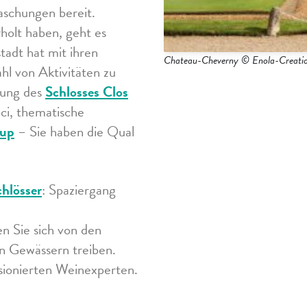
raschungen bereit.
holt haben, geht es
tadt hat mit ihren
Chateau-Cheverny © Enola-Creat
hl von Aktivitäten zu
gung des
Schlosses Clos
ci, thematische
oup
– Sie haben die Qual
chlösser
: Spaziergang
en Sie sich von den
en Gewässern treiben.
sionierten Weinexperten.