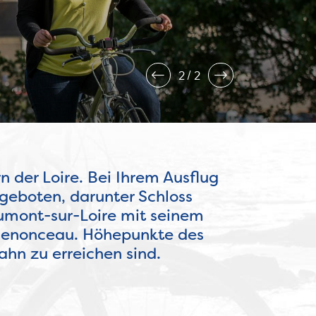
2
2
rn der Loire. Bei Ihrem Ausflug
geboten, darunter Schloss
umont-sur-Loire mit seinem
 Chenonceau. Höhepunkte des
ahn zu erreichen sind.