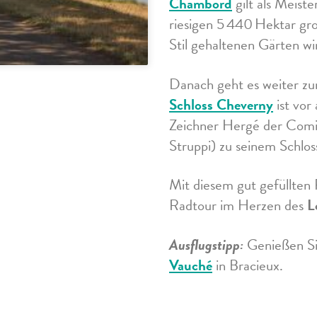
Chambord
gilt als Meist
riesigen 5 440 Hektar gr
Stil gehaltenen Gärten wi
Danach geht es weiter zu
Schloss Cheverny
ist vor
Zeichner Hergé der Comic
Struppi) zu seinem Schlos
Mit diesem gut gefüllten
Radtour im Herzen des
L
Ausflugstipp:
Genießen Si
Vauché
in Bracieux.