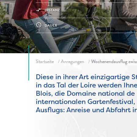
compare_arrows
DISTANZ
access_time
DAUER
Fil d'ariane
Startseite
Anregungen
Wochenendausflug zwis
Diese in ihrer Art einzigartige 
in das Tal der Loire werden Ih
Blois, die Domaine national d
internationalen Gartenfestival
Ausflugs: Anreise und Abfahrt 