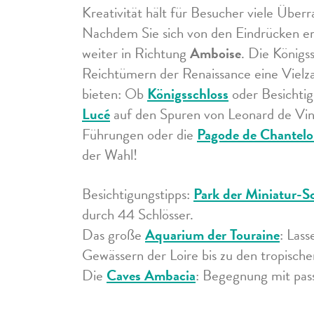
Kreativität hält für Besucher viele Über
Nachdem Sie sich von den Eindrücken er
weiter in Richtung
Amboise
. Die Königss
Reichtümern der Renaissance eine Vielza
bieten: Ob
Königsschloss
oder Besichti
Lucé
auf den Spuren von Leonard de Vin
Führungen oder die
Pagode de Chantel
der Wahl!
Besichtigungstipps:
Park der Miniatur-S
durch 44 Schlösser.
Das große
Aquarium der Touraine
: Lass
Gewässern der Loire bis zu den tropisch
Die
Caves Ambacia
: Begegnung mit pas