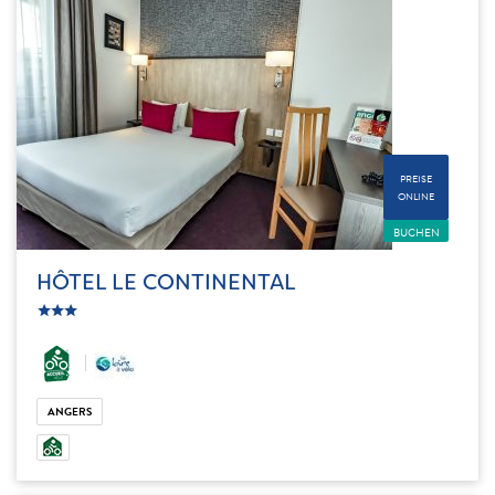
PREISE
ONLINE
BUCHEN
HÔTEL LE CONTINENTAL
c_star
ic_star
ic_star
ANGERS