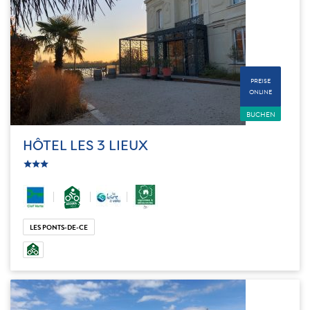
PREISE
ONLINE
BUCHEN
HÔTEL LES 3 LIEUX
c_star
ic_star
ic_star
LES PONTS-DE-CE