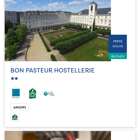
PREISE
ONLINE
BUCHEN
BON PASTEUR HOSTELLERIE
c_star
ic_star
ANGERS