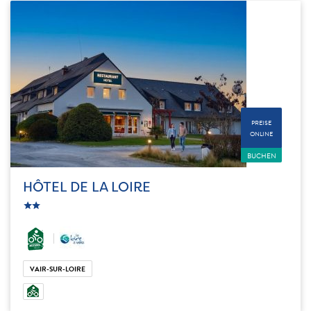
PREISE
ONLINE
BUCHEN
HÔTEL DE LA LOIRE
c_star
ic_star
VAIR-SUR-LOIRE