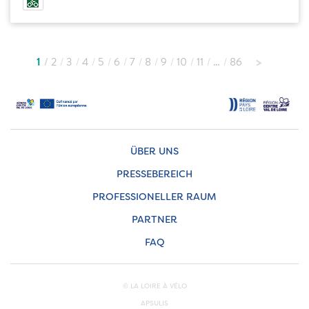
1
2
3
4
5
6
7
8
9
10
11
…
86
ÜBER UNS
PRESSEBEREICH
PROFESSIONELLER RAUM
PARTNER
FAQ
© LA LOIRE À VÉLO
APSULIS