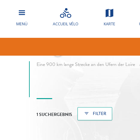
MENÜ
ACCUEIL VÉLO
KARTE
Ergebnisse I
breadcrumb
Eine 900 km lange Strecke an den Ufern der Loire
filter_list
FILTER
1 SUCHERGEBNIS