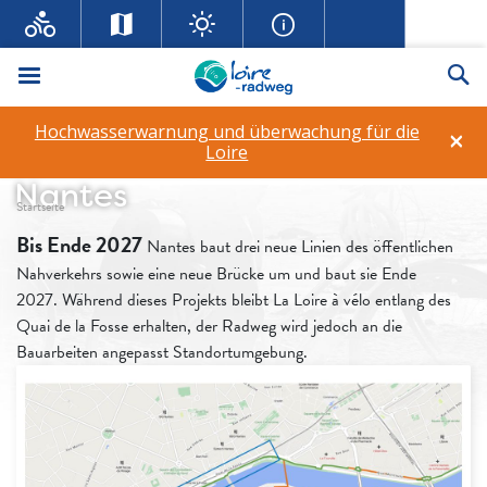
Menü
Su
Hochwasserwarnung und überwachung für die
×
Verkehrsinformationen –
Loire
Nantes
Fil d'ariane
Startseite
Bis Ende 2027
Nantes baut drei neue Linien des öffentlichen
Nahverkehrs sowie eine neue Brücke um und baut sie Ende
2027. Während dieses Projekts bleibt La Loire à vélo entlang des
Quai de la Fosse erhalten, der Radweg wird jedoch an die
Bauarbeiten angepasst Standortumgebung.