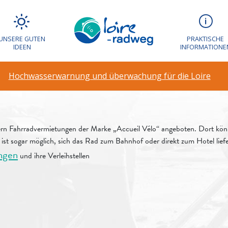
 Fahrrad in einer 
s in einer andere
UNSERE GUTEN
PRAKTISCHE
IDEEN
INFORMATIONE
?
Hochwasserwarnung und überwachung für die Loire
rn Fahrradvermietungen der Marke „Accueil Vélo“ angeboten. Dort könne
s ist sogar möglich, sich das Rad zum Bahnhof oder direkt zum Hotel lief
ngen
und ihre Verleihstellen