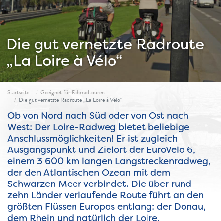
Die gut vernetzte Radroute
„La Loire à Vélo“
Fil d'ariane
Startseite
Geeignet für Fahrradtouren
Die gut vernetzte Radroute „La Loire à Vélo“
Ob von Nord nach Süd oder von Ost nach
West: Der Loire-Radweg bietet beliebige
Anschlussmöglichkeiten! Er ist zugleich
Ausgangspunkt und Zielort der EuroVelo 6,
einem 3 600 km langen Langstreckenradweg,
der den Atlantischen Ozean mit dem
Schwarzen Meer verbindet. Die über rund
zehn Länder verlaufende Route führt an den
größten Flüssen Europas entlang: der Donau,
dem Rhein und natürlich der Loire.