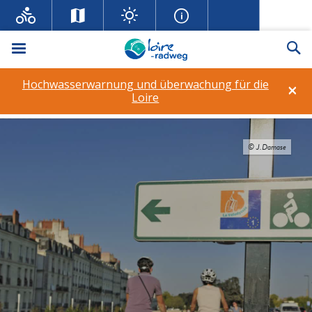
Menü
Su
Hochwasserwarnung und überwachung für die
×
Loire
© J.Damase