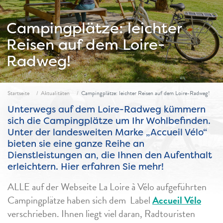
Campingplätze: leichter
Reisen auf dem Loire-
Radweg!
Fil d'ariane
Startseite
Aktualitäten
Campingplätze: leichter Reisen auf dem Loire-Radweg!
Unterwegs auf dem Loire-Radweg kümmern
sich die Campingplätze um Ihr Wohlbefinden.
Unter der landesweiten Marke „Accueil Vélo“
bieten sie eine ganze Reihe an
Dienstleistungen an, die Ihnen den Aufenthalt
erleichtern. Hier erfahren Sie mehr!
ALLE auf der Webseite La Loire à Vélo aufgeführten
Campingplätze haben sich dem Label
Accueil Vélo
verschrieben. Ihnen liegt viel daran, Radtouristen