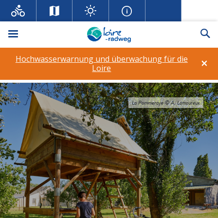
Menü
Su
Hochwasserwarnung und überwachung für die
×
Loire
La Pommeraye © A. Lamoureux