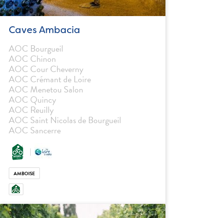
Caves Ambacia
AOC Bourgueil
AOC Chinon
AOC Cour Cheverny
AOC Crémant de Loire
AOC Menetou Salon
AOC Quincy
AOC Reuilly
AOC Saint Nicolas de Bourgueil
AOC Sancerre
AMBOISE