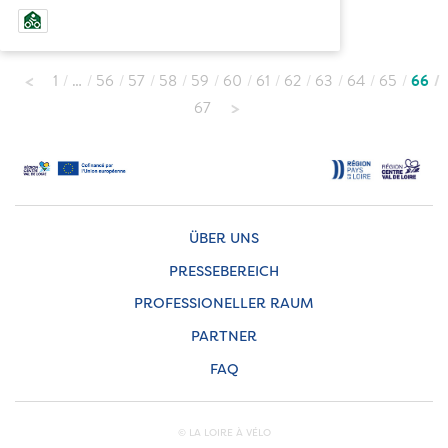
1
…
56
57
58
59
60
61
62
63
64
65
66
67
ÜBER UNS
PRESSEBEREICH
PROFESSIONELLER RAUM
PARTNER
FAQ
© LA LOIRE À VÉLO