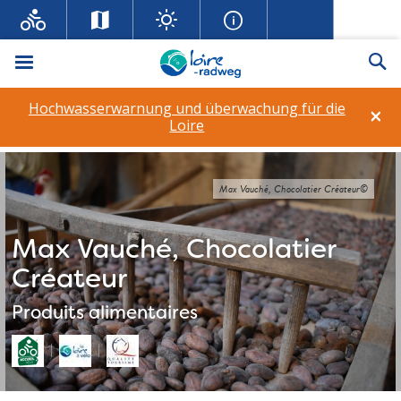
Menü
Su
Hochwasserwarnung und überwachung für die
×
Loire
Max Vauché, Chocolatier Créateur©
Max Vauché, Chocolatier
Créateur
Produits alimentaires