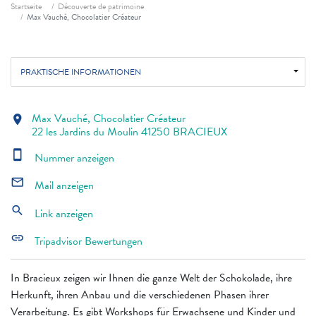
Fil d'ariane
Startseite
Découverte de patrimoine
Max Vauché, Chocolatier Créateur
PRAKTISCHE INFORMATIONEN
Max Vauché, Chocolatier Créateur
location_on
22 les Jardins du Moulin 41250 BRACIEUX
smartphone
Nummer anzeigen
mail_outline
Mail anzeigen
search
Link anzeigen
link
Tripadvisor Bewertungen
In Bracieux zeigen wir Ihnen die ganze Welt der Schokolade, ihre
Herkunft, ihren Anbau und die verschiedenen Phasen ihrer
Verarbeitung. Es gibt Workshops für Erwachsene und Kinder und