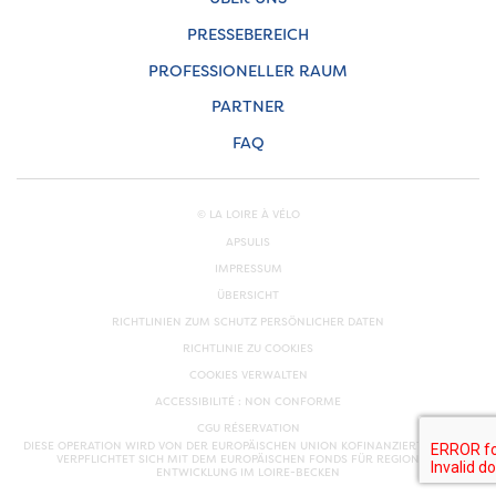
PRESSEBEREICH
PROFESSIONELLER RAUM
PARTNER
FAQ
© LA LOIRE À VÉLO
APSULIS
IMPRESSUM
ÜBERSICHT
RICHTLINIEN ZUM SCHUTZ PERSÖNLICHER DATEN
RICHTLINIE ZU COOKIES
COOKIES VERWALTEN
ACCESSIBILITÉ : NON CONFORME
CGU RÉSERVATION
DIESE OPERATION WIRD VON DER EUROPÄISCHEN UNION KOFINANZIERT. EUROPA
VERPFLICHTET SICH MIT DEM EUROPÄISCHEN FONDS FÜR REGIONALE
ENTWICKLUNG IM LOIRE-BECKEN