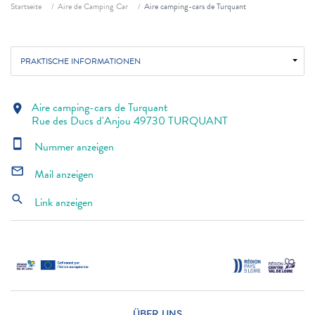
Fil d'ariane
Startseite
Aire de Camping Car
Aire camping-cars de Turquant
PRAKTISCHE INFORMATIONEN
Aire camping-cars de Turquant
location_on
Rue des Ducs d'Anjou 49730 TURQUANT
smartphone
Nummer anzeigen
mail_outline
Mail anzeigen
search
Link anzeigen
ÜBER UNS