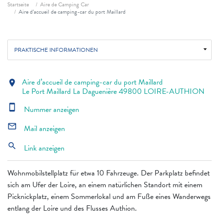
Fil d'ariane
Startseite
Aire de Camping Car
Aire d’accueil de camping-car du port Maillard
PRAKTISCHE INFORMATIONEN
Aire d’accueil de camping-car du port Maillard
location_on
Le Port Maillard La Daguenière 49800 LOIRE-AUTHION
smartphone
Nummer anzeigen
mail_outline
Mail anzeigen
search
Link anzeigen
Wohnmobilstellplatz für etwa 10 Fahrzeuge. Der Parkplatz befindet
sich am Ufer der Loire, an einem natürlichen Standort mit einem
Picknickplatz, einem Sommerlokal und am Fuße eines Wanderwegs
entlang der Loire und des Flusses Authion.