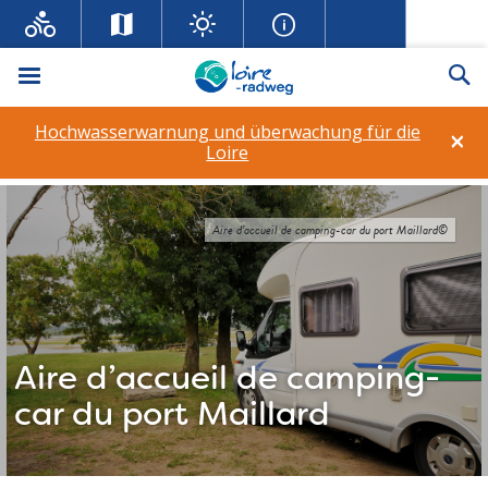
Menü
Su
Hochwasserwarnung und überwachung für die
×
Loire
Aire d’accueil de camping-car du port Maillard©
Aire d’accueil de camping-
car du port Maillard