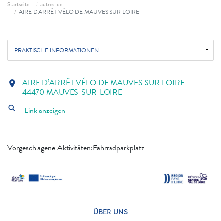
Fil d'ariane
Startseite
autres-de
AIRE D’ARRÊT VÉLO DE MAUVES SUR LOIRE
PRAKTISCHE INFORMATIONEN
AIRE D’ARRÊT VÉLO DE MAUVES SUR LOIRE
location_on
44470 MAUVES-SUR-LOIRE
search
Link anzeigen
Vorgeschlagene Aktivitäten:Fahrradparkplatz
ÜBER UNS