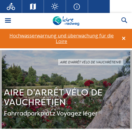
Menü
Su
Hochwasserwarnung und überwachung für die
×
Loire
AIRE D’ARRÊT VÉLO DE VAUCHRÉTIEN©
AIRE D’ARRÊT VÉLO DE
VAUCHRÉTIEN
Fahrradparkplatz
Voyagez léger