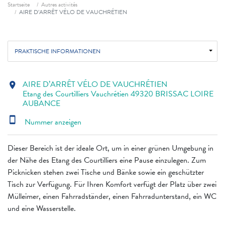
Fil d'ariane
Startseite
Autres activités
AIRE D’ARRÊT VÉLO DE VAUCHRÉTIEN
PRAKTISCHE INFORMATIONEN
AIRE D’ARRÊT VÉLO DE VAUCHRÉTIEN
location_on
Etang des Courtilliers Vauchrétien 49320 BRISSAC LOIRE
AUBANCE
smartphone
Nummer anzeigen
Dieser Bereich ist der ideale Ort, um in einer grünen Umgebung in
der Nähe des Etang des Courtilliers eine Pause einzulegen. Zum
Picknicken stehen zwei Tische und Bänke sowie ein geschützter
Tisch zur Verfügung. Für Ihren Komfort verfügt der Platz über zwei
Mülleimer, einen Fahrradständer, einen Fahrradunterstand, ein WC
und eine Wasserstelle.