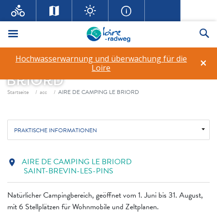
Menü
Su
Hochwasserwarnung und überwachung für die
×
AIRE DE CAMPING LE
Loire
BRIORD
Fil d'ariane
Startseite
acc
AIRE DE CAMPING LE BRIORD
PRAKTISCHE INFORMATIONEN
AIRE DE CAMPING LE BRIORD
location_on
SAINT-BREVIN-LES-PINS
Natürlicher Campingbereich, geöffnet vom 1. Juni bis 31. August,
mit 6 Stellplätzen für Wohnmobile und Zeltplanen.