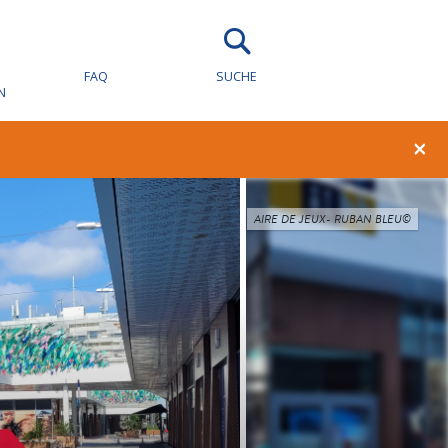
FAQ
SUCHE
N
×
AIRE DE JEUX- RUBAN BLEU©