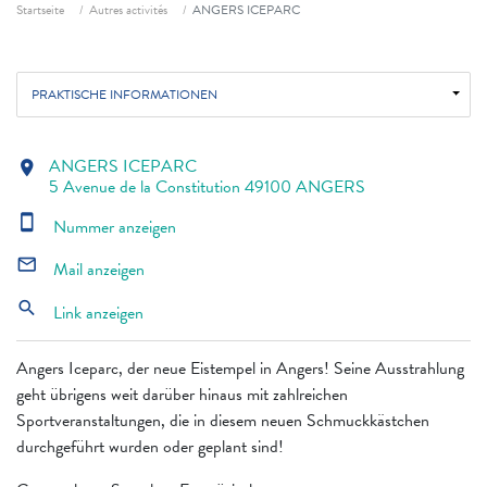
Fil d'ariane
Startseite
Autres activités
ANGERS ICEPARC
PRAKTISCHE INFORMATIONEN
ANGERS ICEPARC
location_on
5 Avenue de la Constitution 49100 ANGERS
smartphone
Nummer anzeigen
mail_outline
Mail anzeigen
search
Link anzeigen
Angers Iceparc, der neue Eistempel in Angers! Seine Ausstrahlung
geht übrigens weit darüber hinaus mit zahlreichen
Sportveranstaltungen, die in diesem neuen Schmuckkästchen
durchgeführt wurden oder geplant sind!