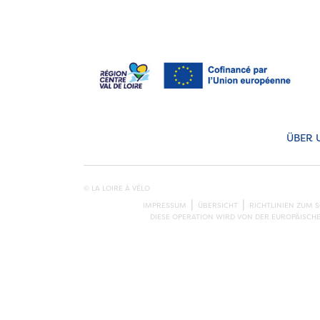
ÜBER 
© LA LOIRE À VÉLO
IMPRESSUM
ÜBERSICHT
RICHTLINIEN ZUM 
DIESE OPERATION WIRD VON DER EUROPÄISCH