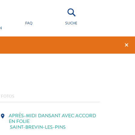
ACCORD
FAQ
SUCHE
N
1
0
×
FOTOS
APRÈS-MIDI DANSANT AVEC ACCORD
location_on
EN FOLIE
SAINT-BREVIN-LES-PINS