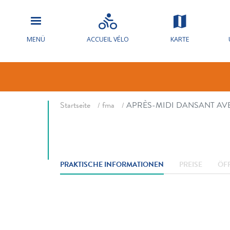
APRÈS-MIDI
MENÜ
ACCUEIL VÉLO
KARTE
EN FOLIE
Fil d'ariane
Startseite
fma
APRÈS-MIDI DANSANT AV
PRAKTISCHE INFORMATIONEN
PREISE
ÖF