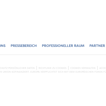
UNS
PRESSEBEREICH
PROFESSIONELLER RAUM
PARTNER
SCHUTZ PERSÖNLICHER DATEN
RICHTLINIE ZU COOKIES
COOKIES VERWALTEN
ACCE
EN UNION KOFINANZIERT. EUROPA VERPFLICHTET SICH MIT DEM EUROPÄISCHEN FONDS F