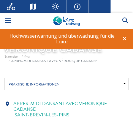
Menü
Su
Hochwasserwarnung und überwachung für die
×
APRÈS-MIDI DANSANT AVEC
Loire
VÉRONIQUE CADANSE
Fil d'ariane
Startseite
fma
APRÈS-MIDI DANSANT AVEC VÉRONIQUE CADANSE
PRAKTISCHE INFORMATIONEN
APRÈS-MIDI DANSANT AVEC VÉRONIQUE
location_on
CADANSE
SAINT-BREVIN-LES-PINS