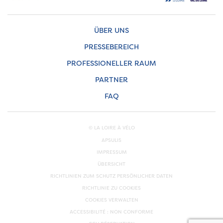
ÜBER UNS
PRESSEBEREICH
PROFESSIONELLER RAUM
PARTNER
FAQ
© LA LOIRE À VÉLO
APSULIS
IMPRESSUM
ÜBERSICHT
RICHTLINIEN ZUM SCHUTZ PERSÖNLICHER DATEN
RICHTLINIE ZU COOKIES
COOKIES VERWALTEN
ACCESSIBILITÉ : NON CONFORME