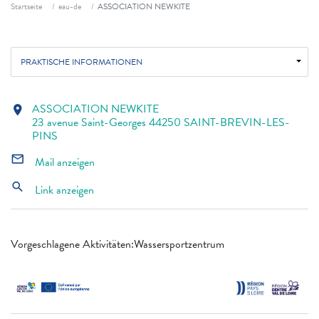
Fil d'ariane
Startseite
eau-de
ASSOCIATION NEWKITE
PRAKTISCHE INFORMATIONEN
ASSOCIATION NEWKITE
location_on
23 avenue Saint-Georges 44250 SAINT-BREVIN-LES-
PINS
mail_outline
Mail anzeigen
search
Link anzeigen
Vorgeschlagene Aktivitäten:Wassersportzentrum