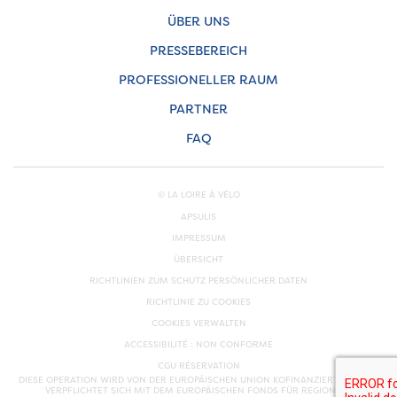
ÜBER UNS
PRESSEBEREICH
PROFESSIONELLER RAUM
PARTNER
FAQ
© LA LOIRE À VÉLO
APSULIS
IMPRESSUM
ÜBERSICHT
RICHTLINIEN ZUM SCHUTZ PERSÖNLICHER DATEN
RICHTLINIE ZU COOKIES
COOKIES VERWALTEN
ACCESSIBILITÉ : NON CONFORME
CGU RÉSERVATION
DIESE OPERATION WIRD VON DER EUROPÄISCHEN UNION KOFINANZIERT. EUROPA
VERPFLICHTET SICH MIT DEM EUROPÄISCHEN FONDS FÜR REGIONALE