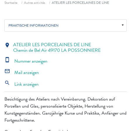
Fil d'ariane
Startseite
Autres activités
ATELIER LES PORCELAINES DE LINE
PRAKTISCHE INFORMATIONEN
ATELIER LES PORCELAINES DE LINE
location_on
Chemin de Bel Air 49170 LA POSSONNIERE
smartphone
Nummer anzeigen
mail_outline
Mail anzeigen
search
Link anzeigen
Besichtigung des Ateliers nach Vereinbarung. Dekoration auf
Porzellan und Glas, personalisierte Objekte, Herstellung von
Kunstgegenständen. Ganzjährige Kurse und Praktika, Anfänger und
Fortgeschrittene.