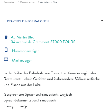
Fil d'ariane
Startseite
Restauration
Au Martin Bleu
PRAKTISCHE INFORMATIONEN
Au Martin Bleu
location_on
34 avenue de Grammont 37000 TOURS
smartphone
Nummer anzeigen
mail_outline
Mail anzeigen
In der Nähe des Bahnhofs von Tours, traditionelles regionales
Restaurant. Lokale Gerichte und insbesondere Süßwasserfische
und Fische aus der Loire.
Gesprochene Sprachen:Französisch, Englisch
Sprachdokumentation:Französisch
Hausgruppen:ja