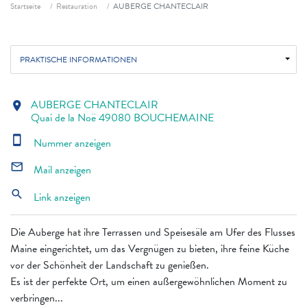
Fil d'ariane
Startseite
Restauration
AUBERGE CHANTECLAIR
PRAKTISCHE INFORMATIONEN
AUBERGE CHANTECLAIR
location_on
Quai de la Noë 49080 BOUCHEMAINE
smartphone
Nummer anzeigen
mail_outline
Mail anzeigen
search
Link anzeigen
Die Auberge hat ihre Terrassen und Speisesäle am Ufer des Flusses
Maine eingerichtet, um das Vergnügen zu bieten, ihre feine Küche
vor der Schönheit der Landschaft zu genießen.
Es ist der perfekte Ort, um einen außergewöhnlichen Moment zu
verbringen...