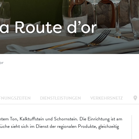
a Route d’or
or
location_on
FNUNGSZEITEN
DIENSTLEISTUNGEN
VERKEHRSNETZ
tem Ton, Kalktuffstein und Schornstein. Die Einrichtung ist am
che sieht sich im Dienst der regionalen Produkte, gleichzeitig