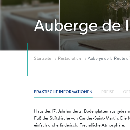
Auberge de l
Fil d'ariane
Startseite
Restauration
Auberge de la Route d’
PRAKTISCHE INFORMATIONEN
PREISE
ÖF
Haus des 17. Jahrhunderts. Bodenplatten aus gebrann
Fuß der Stiftskirche von Candes-Saint-Martin. Die Kü
einfach und erfinderisch. Freundliche Atmosphäre.