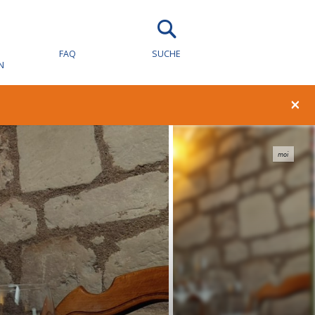
FAQ
SUCHE
N
×
moi