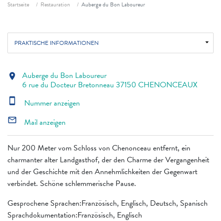
Fil d'ariane
Startseite
Restauration
Auberge du Bon Laboureur
PRAKTISCHE INFORMATIONEN
Auberge du Bon Laboureur
location_on
6 rue du Docteur Bretonneau 37150 CHENONCEAUX
smartphone
Nummer anzeigen
mail_outline
Mail anzeigen
Nur 200 Meter vom Schloss von Chenonceau entfernt, ein
charmanter alter Landgasthof, der den Charme der Vergangenheit
und der Geschichte mit den Annehmlichkeiten der Gegenwart
verbindet. Schöne schlemmerische Pause.
Gesprochene Sprachen:Französisch, Englisch, Deutsch, Spanisch
Sprachdokumentation:Französisch, Englisch