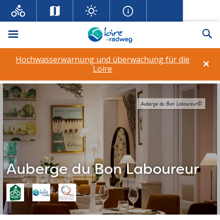
Menü
Su
Hochwasserwarnung und überwachung für die
×
Loire
Auberge du Bon Laboureur©
Auberge du Bon Laboureur