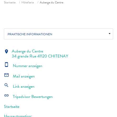
Fil d'ariane
Startseite
Hôtellerie
Auberge du Centre
PRAKTISCHE INFORMATIONEN
Auberge du Centre
location_on
34 grande Rue 41120 CHITENAY
smartphone
Nummer anzeigen
mail_outline
Mail anzeigen
search
Link anzeigen
link
Tripadvisor Bewertungen
Startseite
Hausautomation: