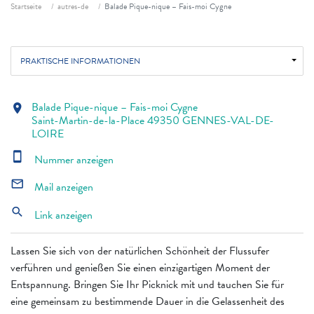
Fil d'ariane
Startseite
autres-de
Balade Pique-nique – Fais-moi Cygne
PRAKTISCHE INFORMATIONEN
Balade Pique-nique – Fais-moi Cygne
location_on
Saint-Martin-de-la-Place 49350 GENNES-VAL-DE-
LOIRE
smartphone
Nummer anzeigen
mail_outline
Mail anzeigen
search
Link anzeigen
Lassen Sie sich von der natürlichen Schönheit der Flussufer
verführen und genießen Sie einen einzigartigen Moment der
Entspannung. Bringen Sie Ihr Picknick mit und tauchen Sie für
eine gemeinsam zu bestimmende Dauer in die Gelassenheit des