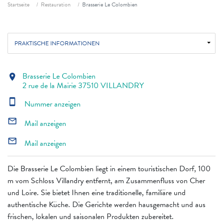
Fil d'ariane
Startseite
Restauration
Brasserie Le Colombien
PRAKTISCHE INFORMATIONEN
Brasserie Le Colombien
location_on
2 rue de la Mairie 37510 VILLANDRY
smartphone
Nummer anzeigen
mail_outline
Mail anzeigen
mail_outline
Mail anzeigen
Die Brasserie Le Colombien liegt in einem touristischen Dorf, 100
m vom Schloss Villandry entfernt, am Zusammenfluss von Cher
und Loire. Sie bietet Ihnen eine traditionelle, familiäre und
authentische Küche. Die Gerichte werden hausgemacht und aus
frischen, lokalen und saisonalen Produkten zubereitet.