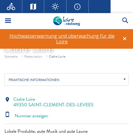
Menü
Su
Hochwasserwarnung und überwachung für die
×
Loire
Cadre Loire
Fil d'ariane
Startseite
Restauration
Cadre Loire
PRAKTISCHE INFORMATIONEN
Cadre Loire
location_on
49350 SAINT-CLEMENT-DES-LEVEES
smartphone
Nummer anzeigen
Lokale Produkte, gute Musik und gute Laune