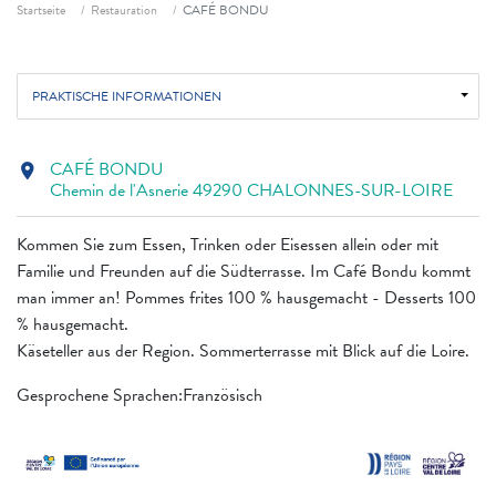
Fil d'ariane
Startseite
Restauration
CAFÉ BONDU
PRAKTISCHE INFORMATIONEN
CAFÉ BONDU
location_on
Chemin de l'Asnerie 49290 CHALONNES-SUR-LOIRE
Kommen Sie zum Essen, Trinken oder Eisessen allein oder mit
Familie und Freunden auf die Südterrasse. Im Café Bondu kommt
man immer an! Pommes frites 100 % hausgemacht - Desserts 100
% hausgemacht.
Käseteller aus der Region. Sommerterrasse mit Blick auf die Loire.
Gesprochene Sprachen:Französisch