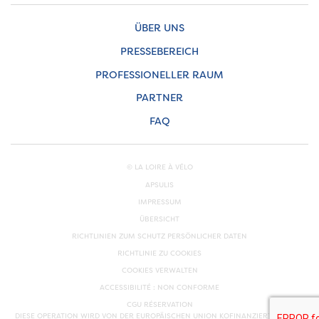
ÜBER UNS
PRESSEBEREICH
PROFESSIONELLER RAUM
PARTNER
FAQ
© LA LOIRE À VÉLO
APSULIS
IMPRESSUM
ÜBERSICHT
RICHTLINIEN ZUM SCHUTZ PERSÖNLICHER DATEN
RICHTLINIE ZU COOKIES
COOKIES VERWALTEN
ACCESSIBILITÉ : NON CONFORME
CGU RÉSERVATION
DIESE OPERATION WIRD VON DER EUROPÄISCHEN UNION KOFINANZIERT. EUROPA