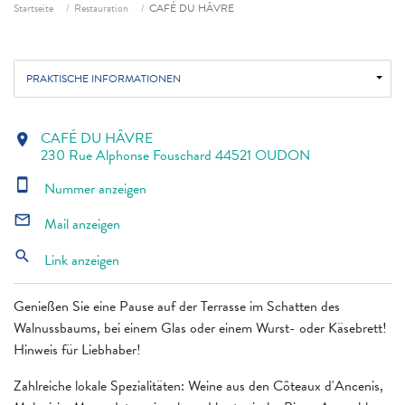
Fil d'ariane
Startseite
Restauration
CAFÉ DU HÂVRE
PRAKTISCHE INFORMATIONEN
CAFÉ DU HÂVRE
location_on
230 Rue Alphonse Fouschard 44521 OUDON
smartphone
Nummer anzeigen
mail_outline
Mail anzeigen
search
Link anzeigen
Genießen Sie eine Pause auf der Terrasse im Schatten des
Walnussbaums, bei einem Glas oder einem Wurst- oder Käsebrett!
Hinweis für Liebhaber!
Zahlreiche lokale Spezialitäten: Weine aus den Côteaux d'Ancenis,