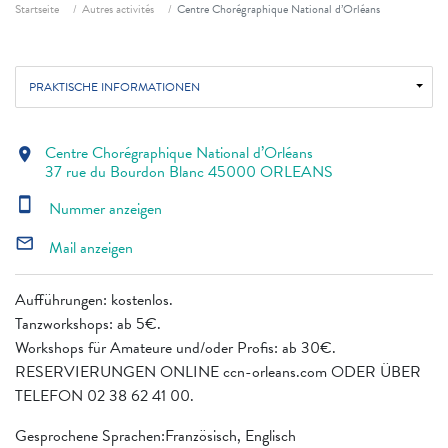
Fil d'ariane
Startseite
Autres activités
Centre Chorégraphique National d’Orléans
PRAKTISCHE INFORMATIONEN
Centre Chorégraphique National d’Orléans
location_on
37 rue du Bourdon Blanc 45000 ORLEANS
smartphone
Nummer anzeigen
mail_outline
Mail anzeigen
Aufführungen: kostenlos.
Tanzworkshops: ab 5€.
Workshops für Amateure und/oder Profis: ab 30€.
RESERVIERUNGEN ONLINE ccn-orleans.com ODER ÜBER
TELEFON 02 38 62 41 00.
Gesprochene Sprachen:Französisch, Englisch