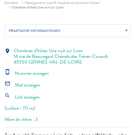
Fil d'ariane
Startseite
Hébergements locatifs (meublés et chambres d'hôtes)
Chambres d’hôtes Une nuit sur Loire
PRAKTISCHE INFORMATIONEN
Chambres d’hôtes Une nuit sur Loire
location_on
14 rue de Beauregard Chênehutte-Trèves-Cunault
49350 GENNES-VAL-DE-LOIRE
smartphone
Nummer anzeigen
mail_outline
Mail anzeigen
search
Link anzeigen
Surface : 70 m2
Nbre de chbre : 3
Zur Auswahl: Zimmer zur Loire-Seite... oder zur Waldseite... oder